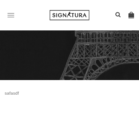
TOGGLE
NAVIGATION
safasdf