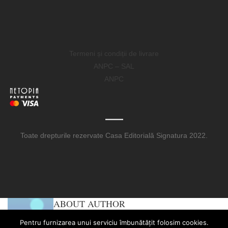
Termeni și condiții de livrare
ANPC – SAL
ANPC
Toate drepturile rezervate Casa Editorială Signatura 2022.
ABOUT AUTHOR
COSMIN
Pentru furnizarea unui serviciu îmbunătățit folosim cookies.