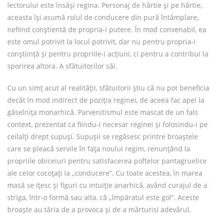
lectorului este însăși regina. Personaj de hârtie și pe hârtie,
aceasta își asumă rolul de conducere din pură întâmplare,
nefiind conștientă de propria-i putere. În mod convenabil, ea
este omul potrivit la locul potrivit, dar nu pentru propria-i
conștiință și pentru propriile-i acțiuni, ci pentru a contribui la
sporirea altora. A sfătuitorilor săi.
Cu un simț acut al realității, sfătuitorii știu că nu pot beneficia
decât în mod indirect de poziția reginei, de aceea fac apel la
găselnița monarhică. Parvenitismul este mascat de un fals
context, prezentat ca fiindu-i necesar reginei și folosindu-i pe
ceilalți drept supuși. Supușii se regăsesc printre broaștele
care se pleacă servile în fața noului regim, renunțând la
propriile obiceiuri pentru satisfacerea poftelor pantagruelice
ale celor cocoțați la „conducere”. Cu toate acestea, în marea
masă se ițesc și figuri cu intuiție anarhică, având curajul de a
striga, într-o formă sau alta, că „împăratul este gol”. Aceste
broaște au tăria de a provoca și de a mărturisi adevărul,