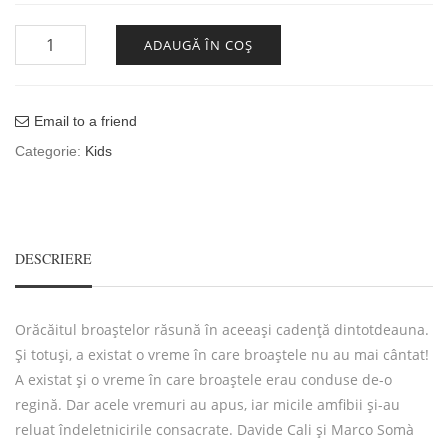
Cantitate REGINA BROAȘTELOR
ADAUGĂ ÎN COȘ
Email to a friend
Categorie:
Kids
DESCRIERE
Orăcăitul broaștelor răsună în aceeași cadență dintotdeauna.
Și totuși, a existat o vreme în care broaștele nu au mai cântat!
A existat și o vreme în care broaștele erau conduse de-o
regină. Dar acele vremuri au apus, iar micile amfibii și-au
reluat îndeletnicirile consacrate. Davide Cali și Marco Somà