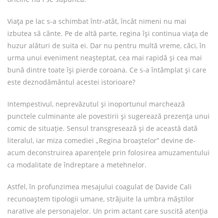
Viața pe lac s-a schimbat într-atât, încât nimeni nu mai
izbutea să cânte. Pe de altă parte, regina își continua viața de
huzur alături de suita ei. Dar nu pentru multă vreme, căci, în
urma unui eveniment neașteptat, cea mai rapidă și cea mai
bună dintre toate își pierde coroana. Ce s-a întâmplat și care
este deznodământul acestei istorioare?
Intempestivul, neprevăzutul și inoportunul marchează
punctele culminante ale povestirii și sugerează prezența unui
comic de situație. Sensul transgresează și de această dată
literalul, iar miza comediei „Regina broaștelor” devine de-
acum deconstruirea aparențele prin folosirea amuzamentului
ca modalitate de îndreptare a metehnelor.
Astfel, în profunzimea mesajului coagulat de Davide Cali
recunoaștem tipologii umane, străjuite la umbra măștilor
narative ale personajelor. Un prim actant care suscită atenția