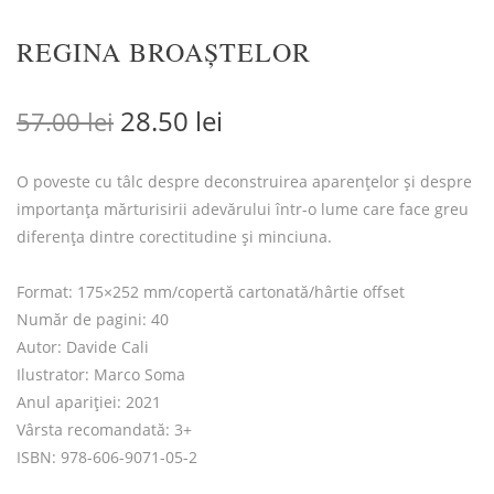
REGINA BROAȘTELOR
Prețul inițial a fost: 57.00 lei.
Prețul curent este: 28.5
28.50
lei
57.00
lei
O poveste cu tâlc despre deconstruirea aparențelor și despre
importanța mărturisirii adevărului într-o lume care face greu
diferența dintre corectitudine și minciuna.
Format: 175×252 mm/copertă cartonată/hârtie offset
Număr de pagini: 40
Autor: Davide Cali
Ilustrator: Marco Soma
Anul apariției: 2021
Vârsta recomandată: 3+
ISBN: 978-606-9071-05-2