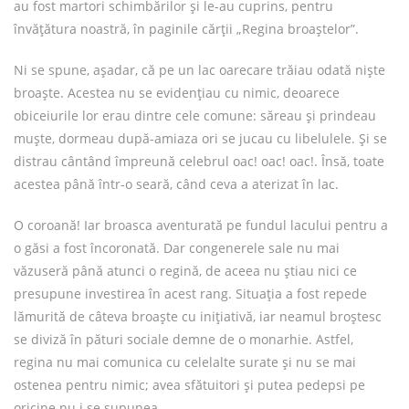
au fost martori schimbărilor și le-au cuprins, pentru
învățătura noastră, în paginile cărții „Regina broaștelor”.
Ni se spune, așadar, că pe un lac oarecare trăiau odată niște
broaște. Acestea nu se evidențiau cu nimic, deoarece
obiceiurile lor erau dintre cele comune: săreau și prindeau
muște, dormeau după-amiaza ori se jucau cu libelulele. Și se
distrau cântând împreună celebrul oac! oac! oac!. Însă, toate
acestea până într-o seară, când ceva a aterizat în lac.
O coroană! Iar broasca aventurată pe fundul lacului pentru a
o găsi a fost încoronată. Dar congenerele sale nu mai
văzuseră până atunci o regină, de aceea nu știau nici ce
presupune investirea în acest rang. Situația a fost repede
lămurită de câteva broaște cu inițiativă, iar neamul broștesc
se diviză în pături sociale demne de o monarhie. Astfel,
regina nu mai comunica cu celelalte surate și nu se mai
ostenea pentru nimic; avea sfătuitori și putea pedepsi pe
oricine nu i se supunea.