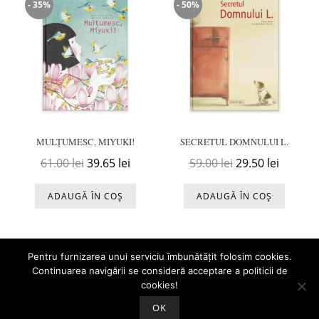
- 35%
- 50%
MULȚUMESC, MIYUKI!
SECRETUL DOMNULUI L.
Prețul inițial a fost: 61.00 lei.
Prețul curent este: 39.65 lei.
Prețul inițial a f
Prețul c
61.00
lei
39.65
lei
59.00
lei
29.50
lei
ADAUGĂ ÎN COȘ
ADAUGĂ ÎN COȘ
Pentru furnizarea unui serviciu îmbunătățit folosim cookies.
Continuarea navigării se consideră acceptare a politicii de
cookies!
OK