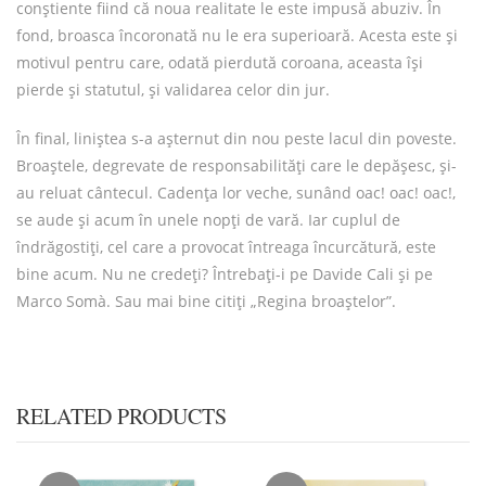
conștiente fiind că noua realitate le este impusă abuziv. În
fond, broasca încoronată nu le era superioară. Acesta este și
motivul pentru care, odată pierdută coroana, aceasta își
pierde și statutul, și validarea celor din jur.
În final, liniștea s-a așternut din nou peste lacul din poveste.
Broaștele, degrevate de responsabilități care le depășesc, și-
au reluat cântecul. Cadența lor veche, sunând oac! oac! oac!,
se aude și acum în unele nopți de vară. Iar cuplul de
îndrăgostiți, cel care a provocat întreaga încurcătură, este
bine acum. Nu ne credeți? Întrebați-i pe Davide Cali și pe
Marco Somà. Sau mai bine citiți „Regina broaștelor”.
RELATED PRODUCTS