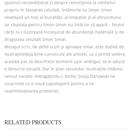
ajutorul necondiționat și despre renunțarea la confortul
propriu în favoarea celuilalt. Întâlnirile lui Smon Smon
revelează un troc al bunătății, al empatiei și al altruismului.
Iar răsplata pentru Smon Smon nu întârzie să apară – finalul
cărții ni-l ilustrează înconjurat de abundență materială și de
dragostea celuilalt Smon Smon.
Mesajul scris, de altfel scurt și aproape liniar, este dublat de
ilustrațiiledeja bine-cunoscute ale artistei. La o primă vedere,
acestea par să descifreze termenii ușor ambigui; să le aducă
o lămurire vizuală. Dar în plan secundar, ilustrațiile întăresc
sensul narativ, îmbogățindu-l. Astfel, Sonja Danowski ne
surprinde cu o nouă capodoperă pentru a ne
reamintivaloarea prieteniei.
RELATED PRODUCTS