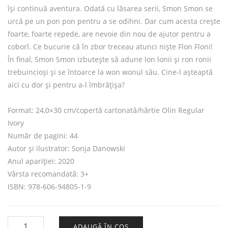
își continuă aventura. Odată cu lăsarea serii, Smon Smon se
urcă pe un pon pon pentru a se odihni. Dar cum acesta crește
foarte, foarte repede, are nevoie din nou de ajutor pentru a
coborî. Ce bucurie că în zbor treceau atunci niște Flon Floni!
În final, Smon Smon izbutește să adune lon lonii și ron ronii
trebuincioși și se întoarce la won wonul său. Cine-l așteaptă
aici cu dor și pentru a-l îmbrățișa?
Format: 24,0×30 cm/copertă cartonată/hârtie Olin Regular
Ivory
Număr de pagini: 44
Autor și ilustrator: Sonja Danowski
Anul apariției: 2020
Vârsta recomandată: 3+
ISBN: 978-606-94805-1-9
Cantitate SMON SMON
ADAUGĂ ÎN COȘ