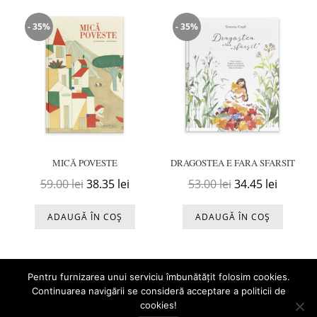
- 35%
- 35%
MICĂ POVESTE
DRAGOSTEA E FARA SFARSIT
Prețul inițial a fost: 59.00 lei.
Prețul curent este: 38.35 lei.
Prețul inițial a f
Prețul c
59.00
lei
38.35
lei
53.00
lei
34.45
lei
ADAUGĂ ÎN COȘ
ADAUGĂ ÎN COȘ
Pentru furnizarea unui serviciu îmbunătățit folosim cookies.
Continuarea navigării se consideră acceptare a politicii de
cookies!