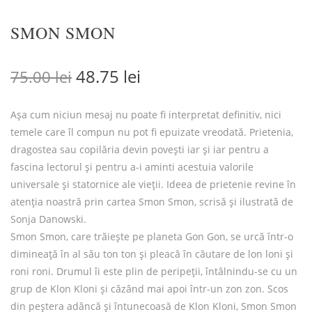
SMON SMON
Prețul inițial a fost: 75.00 lei.
Prețul curent este: 48.7
48.75
lei
75.00
lei
Așa cum niciun mesaj nu poate fi interpretat definitiv, nici
temele care îl compun nu pot fi epuizate vreodată. Prietenia,
dragostea sau copilăria devin povești iar și iar pentru a
fascina lectorul și pentru a-i aminti acestuia valorile
universale și statornice ale vieții. Ideea de prietenie revine în
atenția noastră prin cartea Smon Smon, scrisă și ilustrată de
Sonja Danowski.
Smon Smon, care trăiește pe planeta Gon Gon, se urcă într-o
dimineață în al său ton ton și pleacă în căutare de lon loni și
roni roni. Drumul îi este plin de peripeții, întâlnindu-se cu un
grup de Klon Kloni și căzând mai apoi într-un zon zon. Scos
din peștera adâncă și întunecoasă de Klon Kloni, Smon Smon