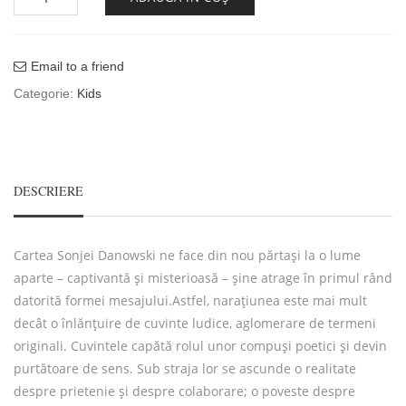
Email to a friend
Categorie:
Kids
DESCRIERE
Cartea Sonjei Danowski ne face din nou părtași la o lume
aparte – captivantă și misterioasă – șine atrage în primul rând
datorită formei mesajului.Astfel, narațiunea este mai mult
decât o înlănțuire de cuvinte ludice, aglomerare de termeni
originali. Cuvintele capătă rolul unor compuși poetici și devin
purtătoare de sens. Sub straja lor se ascunde o realitate
despre prietenie și despre colaborare; o poveste despre