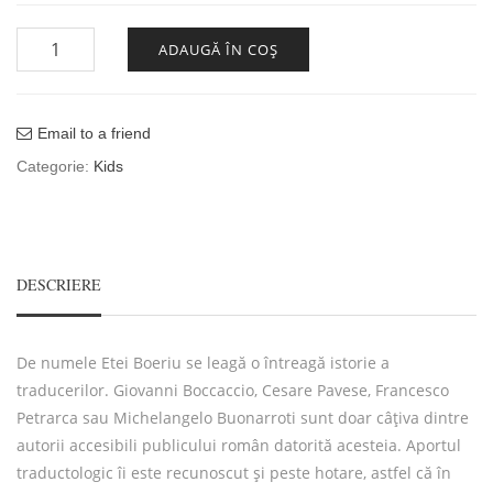
Cantitate INFINITUL
ADAUGĂ ÎN COȘ
Email to a friend
Categorie:
Kids
DESCRIERE
De numele Etei Boeriu se leagă o întreagă istorie a
traducerilor. Giovanni Boccaccio, Cesare Pavese, Francesco
Petrarca sau Michelangelo Buonarroti sunt doar câțiva dintre
autorii accesibili publicului român datorită acesteia. Aportul
traductologic îi este recunoscut și peste hotare, astfel că în