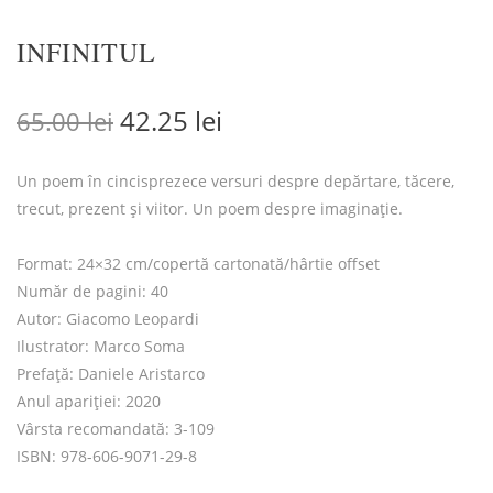
INFINITUL
Prețul inițial a fost: 65.00 lei.
Prețul curent este: 42.2
42.25
lei
65.00
lei
Un poem în cincisprezece versuri despre depărtare, tăcere,
trecut, prezent și viitor. Un poem despre imaginație.
Format: 24×32 cm/copertă cartonată/hârtie offset
Număr de pagini: 40
Autor: Giacomo Leopardi
Ilustrator: Marco Soma
Prefață: Daniele Aristarco
Anul apariției: 2020
Vârsta recomandată: 3-109
ISBN: 978-606-9071-29-8