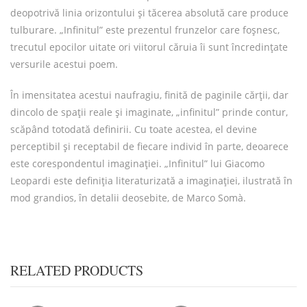
deopotrivă linia orizontului și tăcerea absolută care produce
tulburare. „Infinitul” este prezentul frunzelor care foșnesc,
trecutul epocilor uitate ori viitorul căruia îi sunt încredințate
versurile acestui poem.
În imensitatea acestui naufragiu, finită de paginile cărții, dar
dincolo de spații reale și imaginate, „infinitul” prinde contur,
scăpând totodată definirii. Cu toate acestea, el devine
perceptibil și receptabil de fiecare individ în parte, deoarece
este corespondentul imaginației. „Infinitul” lui Giacomo
Leopardi este definiția literaturizată a imaginației, ilustrată în
mod grandios, în detalii deosebite, de Marco Somà.
RELATED PRODUCTS