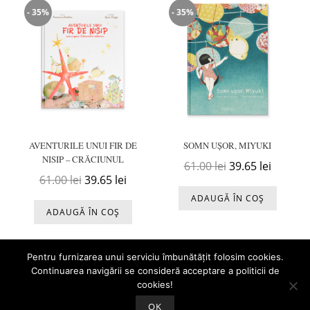
- 35%
- 35%
AVENTURILE UNUI FIR DE
SOMN UȘOR, MIYUKI
NISIP – CRĂCIUNUL
Prețul inițial a f
Prețul c
61.00
lei
39.65
lei
Prețul inițial a fost: 61.00 lei.
Prețul curent este: 39.65 lei.
61.00
lei
39.65
lei
ADAUGĂ ÎN COȘ
ADAUGĂ ÎN COȘ
Pentru furnizarea unui serviciu îmbunătățit folosim cookies.
Continuarea navigării se consideră acceptare a politicii de
cookies!
OK