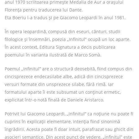
anul 1970 scriitoarea primește Medalia de Aur a orașului
Florența pentru traducerea lui Dante.
Eta Boeriu l-a tradus și pe Giacomo Leopardi în anul 1981.
În opera leopardină, compusă din eseuri, cânturi, studii
filologice și însemnări, poezia „Infinitul” ocupă un loc aparte.
În acest context, Editura Signatura a decis publicarea
poemului în varianta ilustrată de Marco Somà.
Poemul „Infinitul” are o structură deosebită, fiind compus din
cincisprezece endecasilabe albe, adică din cincisprezece
versuri formate din unsprezece silabe, fără rimă. Iar
formatului aparte îi este subsumat un conținut ermetic,
explicitat într-o notă finală de Daniele Aristarco.
Potrivit lui Giacomo Leopardi, „infinitul” ca noțiune nu poate fi
cuprins în explicații elementare, intenția fiind sinonimă
îngrădirii. Acesta poate fi doar intuit, parafrazat sau ghicit din
asocieri semantice. Din acest punct de vedere, „infinitul” este