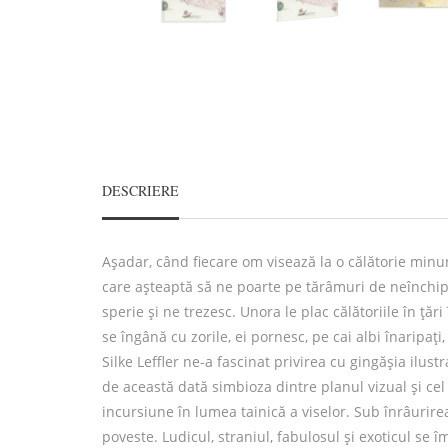
DESCRIERE
Așadar, când fiecare om visează la o călătorie minun
care așteaptă să ne poarte pe tărâmuri de neînchipuit
sperie și ne trezesc. Unora le plac călătoriile în țăr
se îngână cu zorile, ei pornesc, pe cai albi înaripați
Silke Leffler ne-a fascinat privirea cu gingășia ilust
de această dată simbioza dintre planul vizual și cel
incursiune în lumea tainică a viselor. Sub înrâurire
poveste. Ludicul, straniul, fabulosul și exoticul se