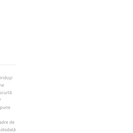
iriduși
 ne
 scurtă
?
nspune
cadre de
 totodată