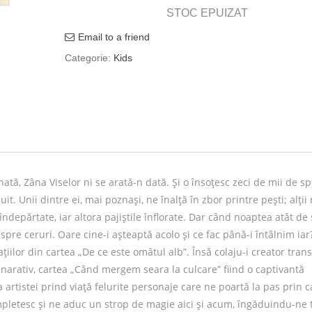
STOC EPUIZAT
Email to a friend
Categorie:
Kids
ată, Zâna Viselor ni se arată-n dată. Și o însoțesc zeci de mii de sp
. Unii dintre ei, mai poznași, ne înalță în zbor printre pești; alții
i îndepărtate, iar altora pajiștile înflorate. Dar când noaptea atât de
, spre ceruri. Oare cine-i așteaptă acolo și ce fac până-i întâlnim iar
rațiilor din cartea „De ce este omătul alb”. Însă colaju-i creator tra
 narativ, cartea „Când mergem seara la culcare” fiind o captivantă
a artistei prind viață felurite personaje care ne poartă la pas prin 
 împletesc și ne aduc un strop de magie aici și acum, îngăduindu-ne