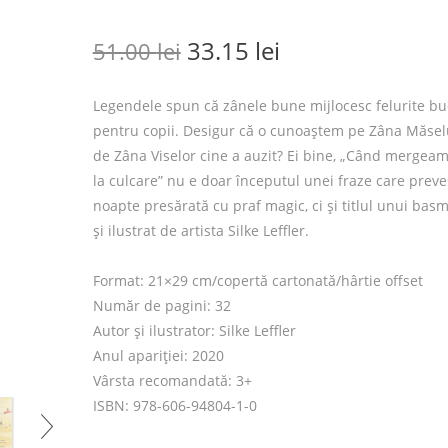
Prețul inițial a fost: 51.0
Prețul curent es
33.15
lei
51.00
lei
Legendele spun că zânele bune mijlocesc felurite bu
pentru copii. Desigur că o cunoaștem pe Zâna Măsel
de Zâna Viselor cine a auzit? Ei bine, „Când mergea
la culcare” nu e doar începutul unei fraze care preve
noapte presărată cu praf magic, ci și titlul unui basm,
și ilustrat de artista Silke Leffler.
Format: 21×29 cm/copertă cartonată/hârtie offset
Număr de pagini: 32
Autor și ilustrator: Silke Leffler
Anul apariției: 2020
Vârsta recomandată: 3+
ISBN: 978-606-94804-1-0