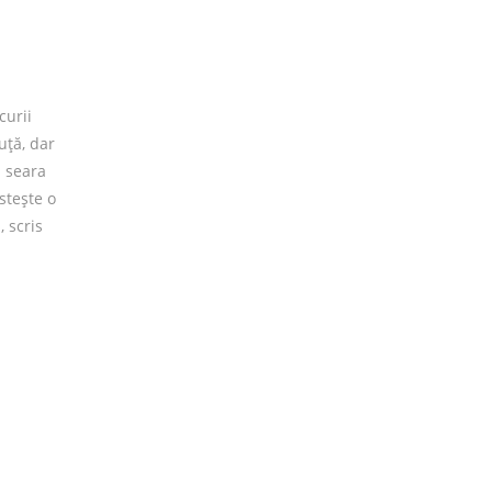
0 lei.
te: 33.15 lei.
curii
uță, dar
m seara
stește o
 scris