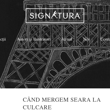
cții
Autori și ilustratori
Jurnal
Noi
Cont
CÂND MERGEM SEARA LA
CULCARE