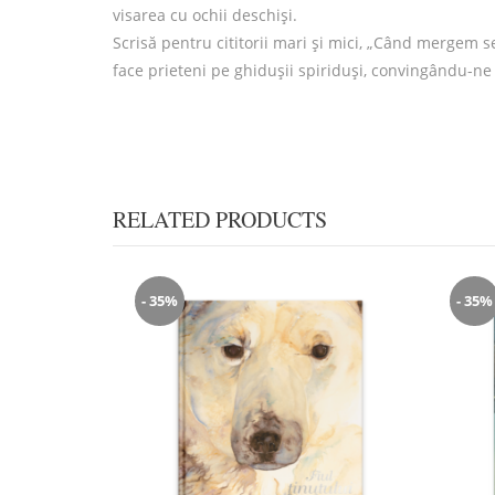
visarea cu ochii deschiși.
Scrisă pentru cititorii mari și mici, „Când mergem se
face prieteni pe ghidușii spiriduși, convingându-ne să
RELATED PRODUCTS
- 35%
- 35%