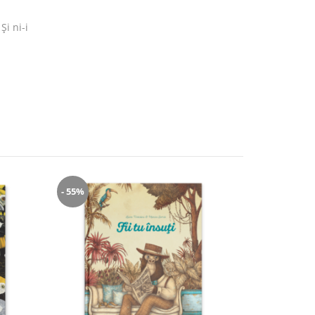
Și ni-i
- 55%
- 35%