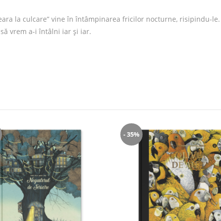
ara la culcare” vine în întâmpinarea fricilor nocturne, risipindu-le. 
 vrem a-i întâlni iar și iar.
- 35%