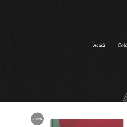
Acasă
Cole
- 35%