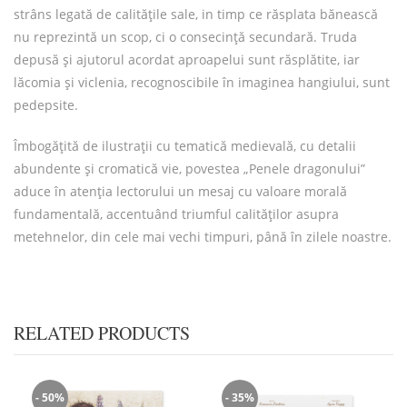
strâns legată de calitățile sale, in timp ce răsplata bănească
nu reprezintă un scop, ci o consecință secundară. Truda
depusă și ajutorul acordat aproapelui sunt răsplătite, iar
lăcomia și viclenia, recognoscibile în imaginea hangiului, sunt
pedepsite.
Îmbogățită de ilustrații cu tematică medievală, cu detalii
abundente și cromatică vie, povestea „Penele dragonului”
aduce în atenția lectorului un mesaj cu valoare morală
fundamentală, accentuând triumful calităților asupra
metehnelor, din cele mai vechi timpuri, până în zilele noastre.
RELATED PRODUCTS
- 50%
- 35%