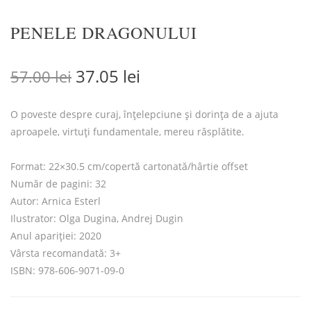
PENELE DRAGONULUI
Prețul inițial a fost: 57.00 lei.
Prețul curent este: 37.0
37.05
lei
57.00
lei
O poveste despre curaj, înțelepciune și dorința de a ajuta
aproapele, virtuți fundamentale, mereu răsplătite.
Format: 22×30.5 cm/copertă cartonată/hârtie offset
Număr de pagini: 32
Autor: Arnica Esterl
Ilustrator: Olga Dugina, Andrej Dugin
Anul apariției: 2020
Vârsta recomandată: 3+
ISBN: 978-606-9071-09-0