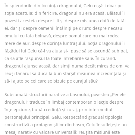
În splendorile din locuința dragonului, Gelu o găsi doar pe
soția acestuia; din fericire, dragonul nu era acasă. Băiatul îi
povesti acesteia despre Lili și despre misiunea dată de tatăl
ei, dar și despre oamenii întâlniți pe drum: despre necazul
omului cu fata bolnavă, despre pomul care nu mai rodea
mere de aur, despre dorința luntrașului. Soția dragonului îi
făgădui lui Gelu că-l va ajuta și-l puse să se ascundă sub pat,
ca să afle răspunsul la toate întrebările sale. În curând,
dragonul ajunse acasă, dar simți numaidecât miros de om! Va
reuși tânărul să ducă la bun sfârșit misiunea încredințată și
să-i ajute pe cei care se bizuie pe curajul său?
Subsumată structurii narative a basmului, povestea „Penele
dragonului” traduce în limbaj contemporan o lecție despre
înțelepciune, bună-credință și curaj, prin intermediul
personajului principal, Gelu. Respectând gradual tipologia
constructivă a protagoniștilor din basm, Gelu însuflețește un
mesaj narativ cu valoare universală: reușita misiunii este