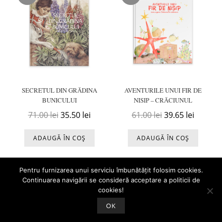
SECRETUL DIN GRĂDINA
AVENTURILE UNUI FIR DE
BUNICULUI
NISIP – CRĂCIUNUL
Prețul inițial a fost: 71.00 lei.
Prețul curent este: 35.50 lei.
Prețul inițial a f
Prețul c
71.00
lei
35.50
lei
61.00
lei
39.65
lei
ADAUGĂ ÎN COȘ
ADAUGĂ ÎN COȘ
Pentru furnizarea unui serviciu îmbunătățit folosim cookies.
Continuarea navigării se consideră acceptare a politicii de
cookies!
OK