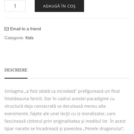
Cantitate PENELE DRAGONULUI
ADAUGĂ ÎN COȘ
Email to a friend
Categorie:
Kids
DESCRIERE
Sintagma „a fost odată ca niciodată” prefigurează un final
întotdeauna fericit. Dar în cadrul acestei paradigme cu
structură deja consacrată se derulează mereu alte
evenimente, fațete ale unei lecții cu iz moralizator, care
fascinează cititorul prin originalitatea și ineditul lor. În acest
tipar narativ se încadrează și povestea „Penele dragonului”,