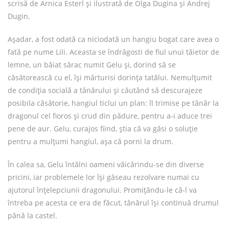
scrisă de Arnica Esterl și ilustrată de Olga Dugina și Andrej
Dugin.
Așadar, a fost odată ca niciodată un hangiu bogat care avea o
fată pe nume Lili. Aceasta se îndrăgosti de fiul unui tăietor de
lemne, un băiat sărac numit Gelu și, dorind să se
căsătorească cu el, își mărturisi dorința tatălui. Nemulțumit
de condiția socială a tânărului și căutând să descurajeze
posibila căsătorie, hangiul ticlui un plan: îl trimise pe tânăr la
dragonul cel fioros și crud din pădure, pentru a-i aduce trei
pene de aur. Gelu, curajos fiind, știa că va găsi o soluție
pentru a mulțumi hangiul, așa că porni la drum.
În calea sa, Gelu întâlni oameni văicărindu-se din diverse
pricini, iar problemele lor își găseau rezolvare numai cu
ajutorul înțelepciunii dragonului. Promițându-le că-l va
întreba pe acesta ce era de făcut, tânărul își continuă drumul
până la castel.