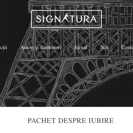
cții
Autori și ilustratori
Jurnal
Noi
Cont
PACHET DESPRE IUBIRE