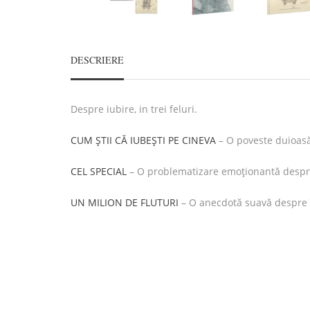
DESCRIERE
Despre iubire, in trei feluri.
CUM ȘTII CĂ IUBEȘTI PE CINEVA
– O poveste duioasă 
CEL SPECIAL
– O problematizare emoționantă despre s
UN MILION DE FLUTURI
– O anecdotă suavă despre î