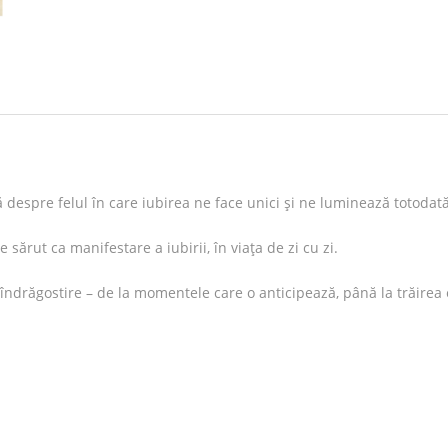
despre felul în care iubirea ne face unici și ne luminează totodată
ărut ca manifestare a iubirii, în viața de zi cu zi.
ndrăgostire – de la momentele care o anticipează, până la trăirea 