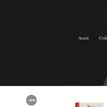
Acasă
Cole
- 45%