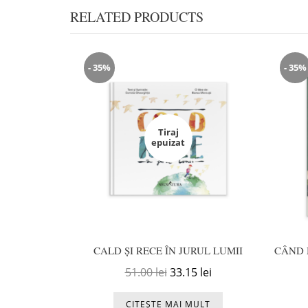
RELATED PRODUCTS
- 35%
- 35%
Tiraj
epuizat
CALD ȘI RECE ÎN JURUL LUMII
CÂND 
Prețul inițial a fost: 51.00 le
Prețul curent este: 
51.00
lei
33.15
lei
CITEȘTE MAI MULT