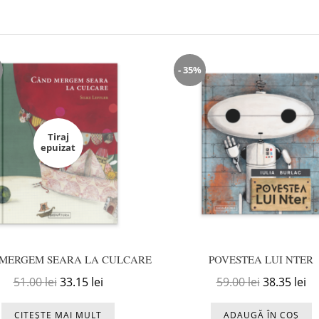
- 35%
Tiraj
epuizat
MERGEM SEARA LA CULCARE
POVESTEA LUI NTER
i.
33.15 lei.
Prețul inițial a fost: 51.00 lei.
Prețul curent este: 33.15 lei.
Prețul iniți
Pr
51.00
lei
33.15
lei
59.00
lei
38.35
lei
CITEȘTE MAI MULT
ADAUGĂ ÎN COȘ