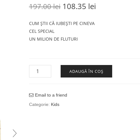
Prețul inițial a fost: 197
Prețul curent
108.35
lei
197.00
lei
CUM ȘTII CĂ IUBEȘTI PE CINEVA
CEL SPECIAL
UN MILION DE FLUTURI
Cantitate PACHET DESPRE IUBIRE
ADAUGĂ ÎN COȘ
Email to a friend
Categorie:
Kids