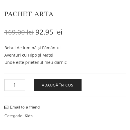
PACHET ARTA
Prețul inițial a fost: 169.00 lei.
Prețul curent este: 92
92.95
lei
169.00
lei
Bobul de lumină și Pământul
Aventuri cu Hipo și Matei
Unde este prietenul meu darnic
Cantitate PACHET ARTA
ADAUGĂ ÎN COȘ
Email to a friend
Categorie:
Kids