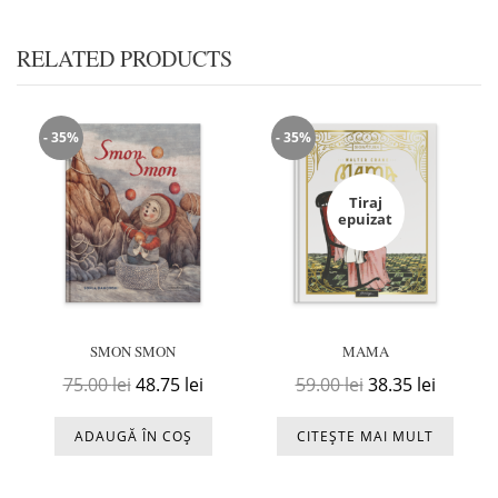
RELATED PRODUCTS
- 35%
- 35%
Tiraj
epuizat
SMON SMON
MAMA
Prețul inițial a fost: 75.00 lei.
Prețul curent este: 48.75 lei.
Prețul inițial a f
Prețul c
75.00
lei
48.75
lei
59.00
lei
38.35
lei
ADAUGĂ ÎN COȘ
CITEȘTE MAI MULT