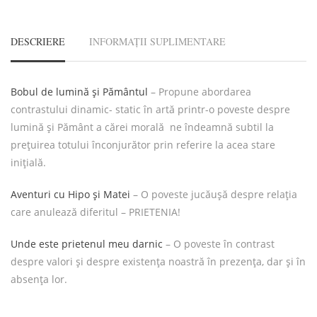
DESCRIERE
INFORMAȚII SUPLIMENTARE
Bobul de lumină și Pământul
– Propune abordarea
contrastului dinamic- static în artă printr-o poveste despre
lumină și Pământ a cărei morală ne îndeamnă subtil la
prețuirea totului înconjurător prin referire la acea stare
inițială.
Aventuri cu Hipo și Matei
– O poveste jucăușă despre relația
care anulează diferitul – PRIETENIA!
Unde este prietenul meu darnic
– O poveste în contrast
despre valori și despre existența noastră în prezența, dar și în
absența lor.