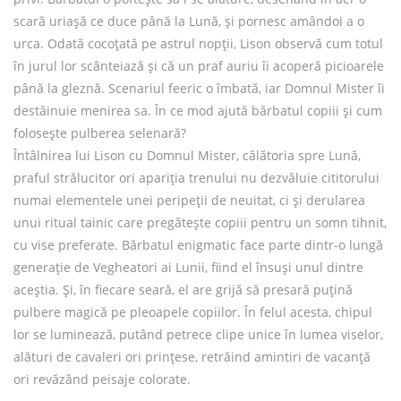
scară uriașă ce duce până la Lună, și pornesc amândoi a o
urca. Odată cocoțată pe astrul nopții, Lison observă cum totul
în jurul lor scânteiază și că un praf auriu îi acoperă picioarele
până la gleznă. Scenariul feeric o îmbată, iar Domnul Mister îi
destăinuie menirea sa. În ce mod ajută bărbatul copiii și cum
folosește pulberea selenară?
Întâlnirea lui Lison cu Domnul Mister, călătoria spre Lună,
praful strălucitor ori apariția trenului nu dezvăluie cititorului
numai elementele unei peripeții de neuitat, ci și derularea
unui ritual tainic care pregătește copiii pentru un somn tihnit,
cu vise preferate. Bărbatul enigmatic face parte dintr-o lungă
generație de Vegheatori ai Lunii, fiind el însuși unul dintre
aceștia. Și, în fiecare seară, el are grijă să presară puțină
pulbere magică pe pleoapele copiilor. În felul acesta, chipul
lor se luminează, putând petrece clipe unice în lumea viselor,
alături de cavaleri ori prințese, retrăind amintiri de vacanță
ori revăzând peisaje colorate.