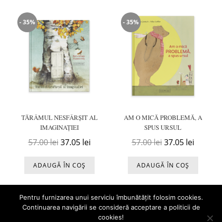
- 35%
- 35%
TĂRÂMUL NESFÂRȘIT AL
AM O MICĂ PROBLEMĂ, A
IMAGINAȚIEI
SPUS URSUL
Prețul inițial a fost: 57.00 lei.
Prețul curent este: 37.05 lei.
Prețul inițial a f
Prețul c
57.00
lei
37.05
lei
57.00
lei
37.05
lei
ADAUGĂ ÎN COȘ
ADAUGĂ ÎN COȘ
Pentru furnizarea unui serviciu îmbunătățit folosim cookies.
Continuarea navigării se consideră acceptare a politicii de
cookies!