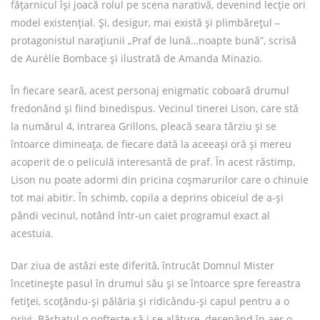
fățarnicul își joacă rolul pe scena narativă, devenind lecție ori
model existențial. Și, desigur, mai există și plimbărețul –
protagonistul narațiunii „Praf de lună…noapte bună”, scrisă
de Aurélie Bombace și ilustrată de Amanda Minazio.
În fiecare seară, acest personaj enigmatic coboară drumul
fredonând și fiind binedispus. Vecinul tinerei Lison, care stă
la numărul 4, intrarea Grillons, pleacă seara târziu și se
întoarce dimineața, de fiecare dată la aceeași oră și mereu
acoperit de o peliculă interesantă de praf. În acest răstimp,
Lison nu poate adormi din pricina coșmarurilor care o chinuie
tot mai abitir. În schimb, copila a deprins obiceiul de a-și
pândi vecinul, notând într-un caiet programul exact al
acestuia.
Dar ziua de astăzi este diferită, întrucât Domnul Mister
încetinește pasul în drumul său și se întoarce spre fereastra
fetiței, scoțându-și pălăria și ridicându-și capul pentru a o
privi. Bărbatul o poftește să i se alăture, desenând în aer o