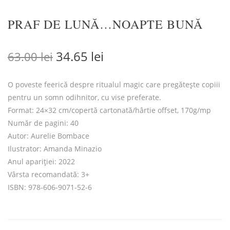
PRAF DE LUNĂ…NOAPTE BUNĂ
Prețul inițial a fost: 63.00 lei.
Prețul curent este: 34.6
34.65
lei
63.00
lei
O poveste feerică despre ritualul magic care pregătește copiii
pentru un somn odihnitor, cu vise preferate.
Format: 24×32 cm/copertă cartonată/hârtie offset, 170g/mp
Număr de pagini: 40
Autor: Aurelie Bombace
Ilustrator: Amanda Minazio
Anul apariției: 2022
Vârsta recomandată: 3+
ISBN: 978-606-9071-52-6