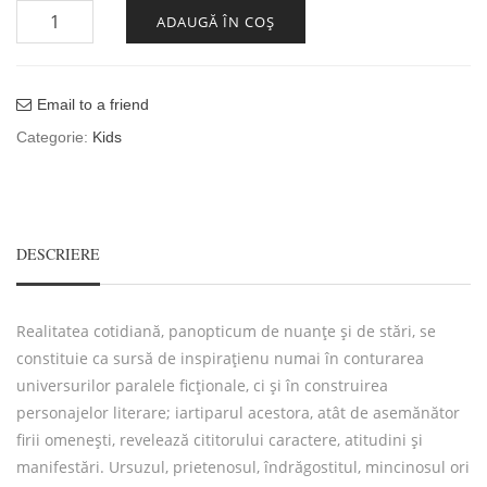
Cantitate Praf de lună...noapte bună
ADAUGĂ ÎN COȘ
Email to a friend
Categorie:
Kids
DESCRIERE
Realitatea cotidiană, panopticum de nuanțe și de stări, se
constituie ca sursă de inspirațienu numai în conturarea
universurilor paralele ficționale, ci și în construirea
personajelor literare; iartiparul acestora, atât de asemănător
firii omenești, revelează cititorului caractere, atitudini și
manifestări. Ursuzul, prietenosul, îndrăgostitul, mincinosul ori