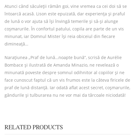
Atunci când săculeții rămân goi, vine vremea ca cei doi să se
întoarcă acasă. Lison este epuizată, dar experiența și praful
de lună o vor ajuta să își învingă temerile și să-și alunge
coșmarurile. În confortul patului, copila are parte de un vis
minunat, iar Domnul Mister își reia obiceiul din fiecare
dimineață…
Narațiunea „Praf de lună…noapte bună”, scrisă de Aurélie
Bombace și ilustrată de Amanda Minazio, ne revelează o
minunată poveste despre somnul odihnitor al copiilor și ne
face cunoscut faptul că un vis frumos este la câteva firicele de
praf de lună distanță. Iar odată aflat acest secret, coșmarurile,
gândurile și tulburarea nu ne vor mai da târcoale niciodată!
RELATED PRODUCTS